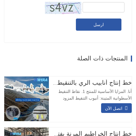
ارسل
المنتجات ذات الصلة
خط إنتاج أنابيب الري بالتنقيط مع نقاط تقطير أسطوانية دائرية معوضة للضغط من HWYAA
أنا. المزايا الأساسية للمنتج 1. نقاط التنقيط
الأسطوانية المتينة: أنبوب التنقيط المزود
بمُنفث دائري مدمج مزود بنقاط تنقيط مقاومة
اتصل الآن
للتآكل والصدمات، لا حاجة لتعديل الاتجاه،
مناسب للعمليات التعدينية طويلة الأمد. 2.
تصميم مزدوج المدخل والمخرج: يضمن
التصميم ذو المدخلين والمخرجين التشغيل
خط إنتاج الخراطيم المرنة بفتحة التخريم المسبق