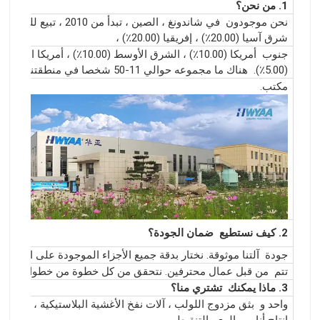
1. من نحن؟
نحن موجودون
في شاندونغ ، الصين ، تبدأ من 2010 ، تبيع للسوق المحلي (30.00٪) ،
شرق آسيا (20.00٪) ، إفريقيا (20.00٪) ،
جنوب
(5.00٪).
هناك ما مجموعه حوالي 11-50 شخصا في منطقتنا
مكتب.
2. كيف نستطيع
ضمان الجودة؟
جودة
آلتنا موثوقة. نختار بدقة جميع الأجزاء الموجودة على الجهاز ، 
تتم
من قبل عمال محترفين. نتحقق من كل خطوة من خطوات الإنتا
3. ماذا يمكنك
تشتري منا؟
واحد و
بثق مزدوج اللولب ، آلات نفخ الأغشية البلاستيكية ، إنتاج الأ
إنتاج أنابيب الري بالتنقيط