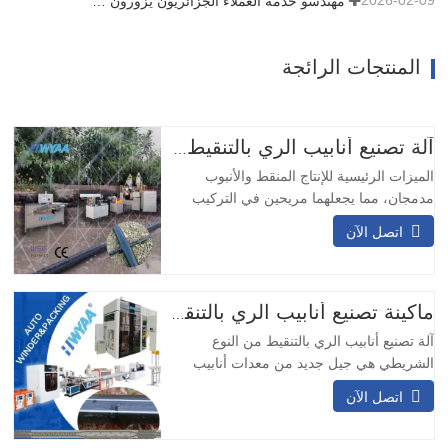
2026-02-09
مهندسو خدمة العملاء الجزائريون يزورون ورشة عمل HWYAA لتبادل الخبرات الفنية
المنتجات الرائجة
آلة تصنيع أنابيب الري بالتنقيط والرذاذ الدقيق
الميزات الرئيسية للإنتاج المنقط والأنبوب
مدمجان، مما يجعلهما مريحين في التركيب
والاستخدام، بتكلفة منخفضة واستثمار صغير.
اتصل الآن
2) يحتوي المنقط على نافذة ترشيح مدمجة،
ويتميز بأداء جيد في مقاومة الانسداد. 3) تعتمد
الآلة ممرًا من نوع لياديرينث، مما يوفر تأثيرًا
معينًا لتعويض الضغط. 4) يمكن تعديل المسافة
ماكينة تصنيع أنابيب الري بالتنقيط من نوع شريط T
بين
آلة تصنيع أنابيب الري بالتنقيط من النوع
الشريطي هي جيل جديد من معدات أنابيب
الري بالتنقيط عالية السرعة وذات الجدران
اتصل الآن
الرقيقة التي طورتها شركتنا بناءً على مزايا
المعدات المحلية والأجنبية بالإضافة إلى