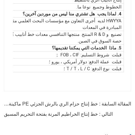
الخطوط وجميع
نوعا ما.
4. لماذا يجب
هل تشتري منا ليس من موردين آخرين؟
HWYYA لديه
أجرى التعاون مع مؤسسات البحث العلمي مثل CAS ،
المبادرة في المعدات
تصنيع
و R & D المنتج. منتجها التنافسي معدات خط أنابيب UHMWPE لديها
حصة السوق في الصين.
5. ماذا
الخدمات التي يمكننا تقديمها؟
قبلت
شروط التسليم: FOB ، CIF
；
قبلت
عملة الدفع: دولار أمريكي ، يورو ؛
قبلت
نوع الدفع: T / T ، L / C ؛
المقالة السابقة : خط إنتاج حزام الري بالرش الجزئي PE ماكينة تصنيع خرطوم المطر
التالي : خط إنتاج الخراطيم المرنة بفتحة التخريم المسبق