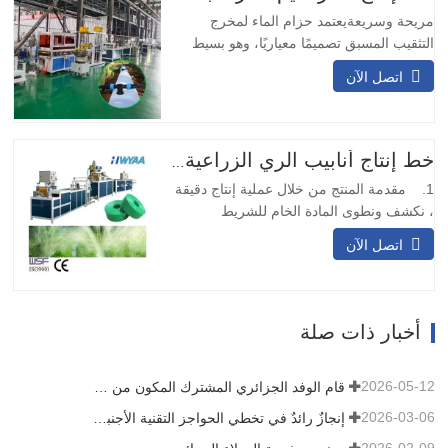
المستمر…
مريحة وسريعةيعتمد حزام الماء لمخرج
التثقيب المسبق تصميمًا معياريًا، وهو بسيط
ومريح في التركيب. لا يتطلب اللحام في
اتصل الآن
الموقع ويمكن تركيبه بسرعة.وسائل النقل
المتنوعةيمكن تصميم حزام نقل المياه بمخرج
التثقيب المسبق بعيارات مختلفة وتدفقات نقل
وفقًا للاحتياجات المختلفة، وهو مناسب
خط إنتاج أنابيب الري الزراعية بالتنقيط PE ماكينة تصنيع أنابيب خرطوم المطر بالرش الجزئي
لسيناريوهات النقل المختلفة.…
1. مقدمة المنتج من خلال عملية إنتاج دقيقة
، نكشف ونطوى المادة الخام للشريط
المنسوج أو الحزام ، وبعد خضوعه لمعالجة
اتصل الآن
الختم الحراري ، فإنه يتحول إلى هيكل قوي
يشبه الشريط. بعد ذلك ، نستخدم تقنية الليزر
لثقب الشريط أو الحزام ، مما يضمن توزيع
الثقوب الدقيقة بالتساوي عبر الشريط بأكمله.
أخبار ذات صلة
عند الانتهاء من…
2026-05-12
قام الوفد الجزائري المشترك المكون من ثلاثة عملاء بتفقد آلة الأفلام الخاصة بنا
2026-03-06
إنجازٌ رائدٌ في تخطي الحواجز التقنية الأجنبية! شركة HWYAA تُطوّر بنجاح معدات الري بالتنقيط الشريطية للزراعة المستمرة لثلاثة مواسم