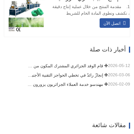
لسيناريوهات النقل المختلفة.…
1. مقدمة المنتج من خلال عملية إنتاج دقيقة
، نكشف ونطوى المادة الخام للشريط
المنسوج أو الحزام ، وبعد خضوعه لمعالجة
اتصل الآن
الختم الحراري ، فإنه يتحول إلى هيكل قوي
يشبه الشريط. بعد ذلك ، نستخدم تقنية الليزر
لثقب الشريط أو الحزام ، مما يضمن توزيع
الثقوب الدقيقة بالتساوي عبر الشريط بأكمله.
أخبار ذات صلة
عند الانتهاء من…
2026-05-12
قام الوفد الجزائري المشترك المكون من ثلاثة عملاء بتفقد آلة الأفلام الخاصة بنا
2026-03-06
إنجازٌ رائدٌ في تخطي الحواجز التقنية الأجنبية! شركة HWYAA تُطوّر بنجاح معدات الري بالتنقيط الشريطية للزراعة المستمرة لثلاثة مواسم
2026-02-09
مهندسو خدمة العملاء الجزائريون يزورون ورشة عمل HWYAA لتبادل الخبرات الفنية
مقالات شائعة