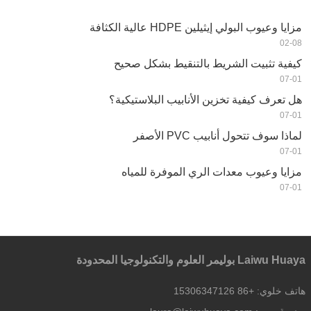
مزايا وعيوب البولي إيثيلين HDPE عالية الكثافة
02-08
كيفية تثبيت الشريط بالتنقيط بشكل صحيح
07-01
هل تعرف كيفية تخزين الأنابيب البلاستيكية؟
07-01
لماذا سوف تتحول أنابيب PVC الأصفر
07-01
مزايا وعيوب معدات الري الموفرة للمياه
07-01
Laiwu Huaya بوليمر العلوم والتكنولوجيا المحدودة
هاتف خلوي:
+86 15306347126