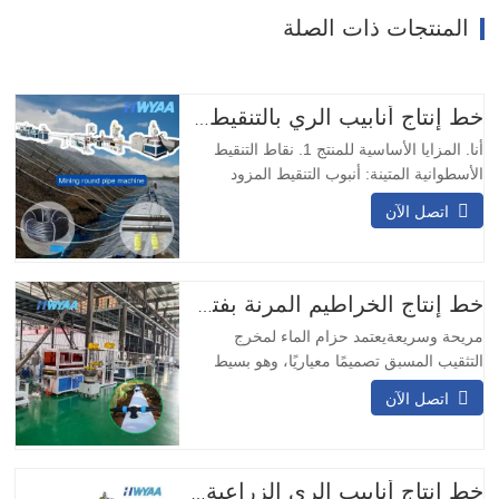
المنتجات ذات الصلة
خط إنتاج أنابيب الري بالتنقيط مع نقاط تقطير أسطوانية دائرية معوضة للضغط من HWYAA
أنا. المزايا الأساسية للمنتج 1. نقاط التنقيط
الأسطوانية المتينة: أنبوب التنقيط المزود
بمُنفث دائري مدمج مزود بنقاط تنقيط مقاومة
اتصل الآن
للتآكل والصدمات، لا حاجة لتعديل الاتجاه،
مناسب للعمليات التعدينية طويلة الأمد. 2.
تصميم مزدوج المدخل والمخرج: يضمن
التصميم ذو المدخلين والمخرجين التشغيل
خط إنتاج الخراطيم المرنة بفتحة التخريم المسبق
المستمر…
مريحة وسريعةيعتمد حزام الماء لمخرج
التثقيب المسبق تصميمًا معياريًا، وهو بسيط
ومريح في التركيب. لا يتطلب اللحام في
اتصل الآن
الموقع ويمكن تركيبه بسرعة.وسائل النقل
المتنوعةيمكن تصميم حزام نقل المياه بمخرج
التثقيب المسبق بعيارات مختلفة وتدفقات نقل
وفقًا للاحتياجات المختلفة، وهو مناسب
خط إنتاج أنابيب الري الزراعية بالتنقيط PE ماكينة تصنيع أنابيب خرطوم المطر بالرش الجزئي