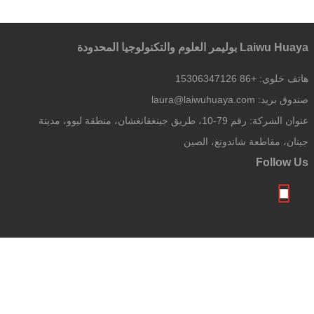
Laiwu Huaya بوليمر العلوم والتكنولوجيا المحدودة
هاتف خلوي:
+86 15306347126
صندوق بريد:
laura@laiwuhuaya.com
عنوان الشركة:
رقم 79-10، طريق جينغقانغشان، منطقة ليوو، مدينة
جينان، مقاطعة شاندونغ، الصين
Follow Us