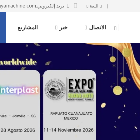
بريد إلكتروني:sales@huayamachine.com
|
اللغة
الاتصال
خبر
المشاريع
م