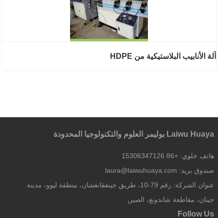
آلة الأنابيب البلاستيكية من HDPE
Laiwu Huaya بوليمر العلوم والتكنولوجيا المحدودة
هاتف خلوي:
+86 15306347126
صندوق بريد:
laura@laiwuhuaya.com
عنوان الشركة:
رقم 79-10، طريق جينغقانغشان، منطقة ليوو، مدينة
جينان، مقاطعة شاندونغ، الصين
Follow Us