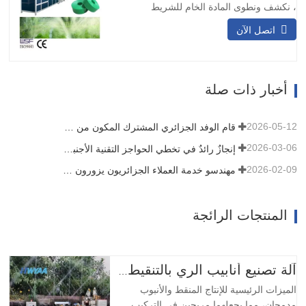
، نكشف ونطوى المادة الخام للشريط
المنسوج أو الحزام ، وبعد خضوعه لمعالجة
اتصل الآن
الختم الحراري ، فإنه يتحول إلى هيكل قوي
يشبه الشريط. بعد ذلك ، نستخدم تقنية الليزر
لثقب الشريط أو الحزام ، مما يضمن توزيع
الثقوب الدقيقة بالتساوي عبر الشريط بأكمله.
أخبار ذات صلة
عند الانتهاء من…
2026-05-12
قام الوفد الجزائري المشترك المكون من ثلاثة عملاء بتفقد آلة الأفلام الخاصة بنا
2026-03-06
إنجازٌ رائدٌ في تخطي الحواجز التقنية الأجنبية! شركة HWYAA تُطوّر بنجاح معدات الري بالتنقيط الشريطية للزراعة المستمرة لثلاثة مواسم
2026-02-09
مهندسو خدمة العملاء الجزائريون يزورون ورشة عمل HWYAA لتبادل الخبرات الفنية
المنتجات الرائجة
آلة تصنيع أنابيب الري بالتنقيط والرذاذ الدقيق
الميزات الرئيسية للإنتاج المنقط والأنبوب
مدمجان، مما يجعلهما مريحين في التركيب