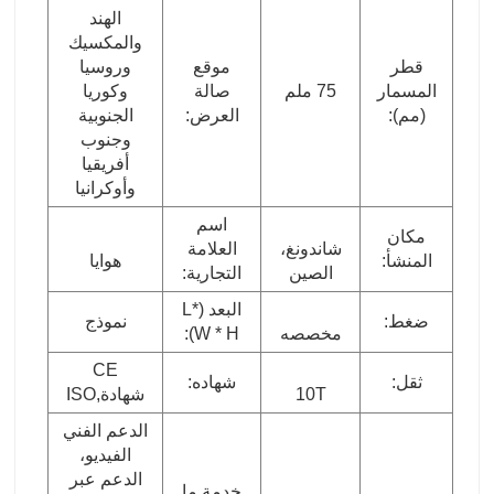
الهند
والمكسيك
قطر
موقع
وروسيا
المسمار
75 ملم
صالة
وكوريا
(مم):
العرض:
الجنوبية
وجنوب
أفريقيا
وأوكرانيا
اسم
مكان
شاندونغ،
العلامة
المنشأ:
هوايا
الصين
التجارية:
البعد (L*
ضغط:
نموذج
مخصصه
W * H):
CE
ثقل:
شهاده:
10T
شهادة,ISO
الدعم الفني
الفيديو،
الدعم عبر
خدمة ما