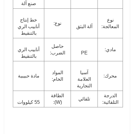
صنع آلة
نوع
خط إنتاج
نوع:
المعالجة:
آلة البثق
أنابيب الري
بالتنقيط
حاصل
مادي:
أنابيب الري
PE
الضرب:
بالتنقيط
آسيا
المواد
محرك:
مادة حبيبية
العلامة
الخام:
التجارية
الدرجة
الطاقة
تلقائي
التلقائية:
(W):
55 كيلووات