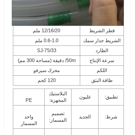
قطر الشريط
12/16/20 ملم
الشريط جدار سمك
0.6-1.0 ملم
الطارد
SJ-75/33
سرعة الإنتاج
50m/ دقيقة (مساحة 300 مم)
اللكم
محرك سيرفو
طاقة البثق
120 كجم
البلاستيك
تطبيق:
غليون
المجهزة:
PE
تصميم
شرط:
الجديد
واحد
المسمار:
المسمار