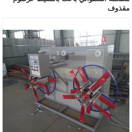
مقذوف