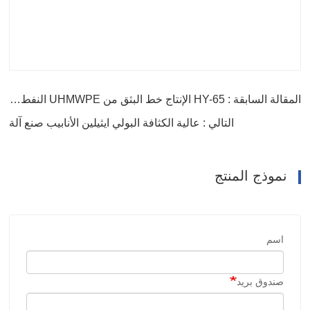
المقالة السابقة : HY-65 الإنتاج خط البثق من UHMWPE النفط جيدا بطانة الأنابيب
التالي : عالية الكثافة البولي ايثيلين الأنابيب صنع آلة
نموذج المنتج
اسم
صندوق بريد