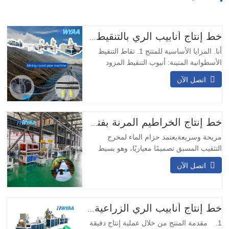
خط إنتاج أنابيب الري بالتنقيط مع نقاط تقطير أسطوانية دائرية معوضة للضغط من HWYAA
أنا. المزايا الأساسية للمنتج 1. نقاط التنقيط
الأسطوانية المتينة: أنبوب التنقيط المزود
بمُنفث دائري مدمج مزود بنقاط تنقيط مقاومة
اتصل الآن
للتآكل والصدمات، لا حاجة لتعديل الاتجاه،
مناسب للعمليات التعدينية طويلة الأمد. 2.
تصميم مزدوج المدخل والمخرج: يضمن
التصميم ذو المدخلين والمخرجين التشغيل
خط إنتاج الخراطيم المرنة بفتحة التخريم المسبق
المستمر…
مريحة وسريعةيعتمد حزام الماء لمخرج
التثقيب المسبق تصميمًا معياريًا، وهو بسيط
ومريح في التركيب. لا يتطلب اللحام في
اتصل الآن
الموقع ويمكن تركيبه بسرعة.وسائل النقل
المتنوعةيمكن تصميم حزام نقل المياه بمخرج
التثقيب المسبق بعيارات مختلفة وتدفقات نقل
وفقًا للاحتياجات المختلفة، وهو مناسب
خط إنتاج أنابيب الري الزراعية بالتنقيط PE ماكينة تصنيع أنابيب خرطوم المطر بالرش الجزئي
لسيناريوهات النقل المختلفة.…
1. مقدمة المنتج من خلال عملية إنتاج دقيقة