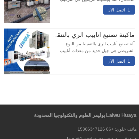
والاستخدام، بتكلفة منخفضة واستثمار صغير.
اتصل الآن
2) يحتوي المنقط على نافذة ترشيح مدمجة،
ويتميز بأداء جيد في مقاومة الانسداد. 3) تعتمد
الآلة ممرًا من نوع لياديرينث، مما يوفر تأثيرًا
معينًا لتعويض الضغط. 4) يمكن تعديل المسافة
ماكينة تصنيع أنابيب الري بالتنقيط من نوع شريط T
بين
آلة تصنيع أنابيب الري بالتنقيط من النوع
الشريطي هي جيل جديد من معدات أنابيب
الري بالتنقيط عالية السرعة وذات الجدران
اتصل الآن
الرقيقة التي طورتها شركتنا بناءً على مزايا
المعدات المحلية والأجنبية بالإضافة إلى
تكنولوجيا شركتنا. ميزات المنتج لماكينة بثق
شريط الري بالتنقيط: 1. يتم التحكم في قطر
الشريط
Laiwu Huaya بوليمر العلوم والتكنولوجيا المحدودة
هاتف خلوي:
+86 15306347126
صندوق بريد:
laura@laiwuhuaya.com