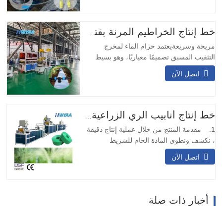
مناسب للعمليات التعدينية طويلة الأمد. 2.
تصميم مزدوج المدخل والمخرج: يضمن
التصميم ذو المدخلين والمخرجين التشغيل
خط إنتاج الخراطيم المرنة بفتحة التخريم المسبق
المستمر…
مريحة وسريعةيعتمد حزام الماء لمخرج
التثقيب المسبق تصميمًا معياريًا، وهو بسيط
ومريح في التركيب. لا يتطلب اللحام في
اتصل الآن
الموقع ويمكن تركيبه بسرعة.وسائل النقل
المتنوعةيمكن تصميم حزام نقل المياه بمخرج
التثقيب المسبق بعيارات مختلفة وتدفقات نقل
وفقًا للاحتياجات المختلفة، وهو مناسب
خط إنتاج أنابيب الري الزراعية بالتنقيط PE ماكينة تصنيع أنابيب خرطوم المطر بالرش الجزئي
لسيناريوهات النقل المختلفة.…
1. مقدمة المنتج من خلال عملية إنتاج دقيقة
، نكشف ونطوى المادة الخام للشريط
المنسوج أو الحزام ، وبعد خضوعه لمعالجة
اتصل الآن
الختم الحراري ، فإنه يتحول إلى هيكل قوي
يشبه الشريط. بعد ذلك ، نستخدم تقنية الليزر
لثقب الشريط أو الحزام ، مما يضمن توزيع
الثقوب الدقيقة بالتساوي عبر الشريط بأكمله.
أخبار ذات صلة
عند الانتهاء من…