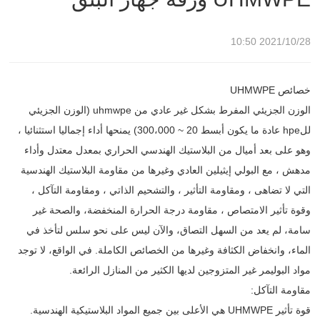
2021/10/28 10:50
خصائص UHMWPE
الوزن الجزيئي المفرط بشكل غير عادي من uhmwpe (الوزن الجزيئي
للhpe عادة ما يكون أبسط 20 ~ 300،000) يمنحها أداء إجماليا استثنائيا ،
وهو على بعد أميال من البلاستيك الهندسي الحراري بمعدل معتدل وأداء
مدهش ، مع البولي إيثيلين العادي وغيرها من مقاومة البلاستيك الهندسية
التي لا تضاهى ، ومقاومة التأثير ، والتشحيم الذاتي ، ومقاومة التآكل ،
وقوة تأثير الامتصاص ، مقاومة درجة الحرارة المنخفضة، والصحة غير
سامة، لم يعد من السهل التصاق، والآن ليس على نحو سلس لتأخذ في
الماء، وانخفاض الكثافة وغيرها من الخصائص الكاملة. في الواقع، لا توجد
مواد البوليمر غير المتزوجين لديها الكثير من المنازل الرائعة.
مقاومة التآكل:
قوة تأثير UHMWPE هي الأعلى بين جميع المواد البلاستيكية الهندسية.