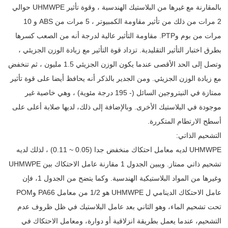
بالمقارنة مع غيرها من البلاستيك الهندسية ، وقوة تأثير UHMWPE حوالي
2 مرات من ذلك من تأثير مقاومة الكمبيوتر ، 5 مرات من ABS و 10
مرات من بوم وPTP. مقاومة التأثير عالية لدرجة أنه من الصعب كسرها
بطرق اختبار التأثير التقليدية. تزداد قوة التأثير مع زيادة الوزن الجزيئي ،
وتصل إلى الحد الأقصى عندما يكون الوزن الجزيئي 1.5 مليون ، ثم تنخفض
مع زيادة الوزن الجزيئي. ومن الجدير بالذكر أنه يحافظ أيضا على قوة تأثير
ممتازة في النيتروجين السائل (- 195 درجة مئوية) ، وهي خاصية غير
موجودة في البلاستيك الأخرى. وبالإضافة إلى ذلك، لديها صلابة أعلى على
أسطح الارتطام المتكررة.
التشحيم الذاتي:
UHMWPE لديه معامل احتكاك منخفض جدا (0.05 ~ 0.11) ، لذلك لديه
تشحيم ذاتي ممتاز. ويبين الجدول 1 مقارنة عامل الاحتكاك بين UHMWPE
وغيرها من المواد البلاستيكية الهندسية. وكما يتضح من الجدول 1، فإن
عامل الاحتكاك الدينامي ل UHMWPE هو 1/2 من معامل PA66 وPOM
تحت تشحيم الماء، وهو الثاني بعد عامل البلاستيك في ظل ظروف عدم
التشحيم، عندما يعمل بطريقة انزلاقية أو دوارة، ومعامل الاحتكاك في