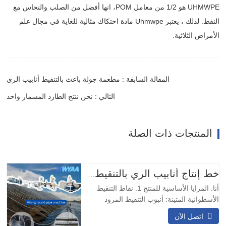
UHMWPE هو 1/2 من معامل POM، انها أفضل من الصلب والنحاس مع
النفط. لذلك ، يعتبر Uhmwpe مادة احتكاك مثالية للغاية في مجال علم
الأمراض الثلاثية.
المقالة السابقة : مطعمة جولة باعث بالتنقيط أنابيب الري
التالي : نحن ننتج الطارد المسمار واحد
المنتجات ذات الصلة
خط إنتاج أنابيب الري بالتنقيط مع نقاط تقطير أسطوانية دائرية معوضة للضغط من HWYAA
أنا. المزايا الأساسية للمنتج 1. نقاط التنقيط
الأسطوانية المتينة: أنبوب التنقيط المزود
بمُنفث دائري مدمج مزود بنقاط تنقيط مقاومة
اتصل الآن
للتآكل والصدمات، لا حاجة لتعديل الاتجاه،