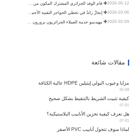
2026-05-12
قام الوفد الجزائري المشترك المكون من ثلاثة عملاء بتفقد آلة الأفلام الخاصة بنا
2026-03-06
إنجازٌ رائدٌ في تخطي الحواجز التقنية الأجنبية! شركة HWYAA تُطوّر بنجاح معدات الري بالتنقيط الشريطية للزراعة المستمرة لثلاثة مواسم
2026-02-09
مهندسو خدمة العملاء الجزائريون يزورون ورشة عمل HWYAA لتبادل الخبرات الفنية
مقالات شائعة
مزايا وعيوب البولي إيثيلين HDPE عالية الكثافة
02-08
كيفية تثبيت الشريط بالتنقيط بشكل صحيح
07-01
هل تعرف كيفية تخزين الأنابيب البلاستيكية؟
07-01
لماذا سوف تتحول أنابيب PVC الأصفر