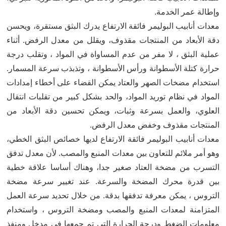
وإطالة عمر الخدمة.
معدات أنابيب البوليمر فائقة الارتفاع يدرك البثق مستقرة، ويحسن
دقة الأبعاد من المنتجات مقذوف، ويقلل من معدل الرفض. أثناء
عملية البثق ، لا مفر من عدم المساواة في المواد ، وتقلب درجة
حرارة كتلة الأسطوانة ورأس الأسطوانة ، وتذبذب سرعة المسمار.
استخدام مضخات الصهر والعتاد يمكن القضاء على أخطاء إمدادات
المواد في نظام توريد المواد، والحد بشكل كبير من تقلبات انتقال
العلوي، والعمل بسرعة وثبات، ويمكن تحسين دقة الأبعاد من
المنتجات مقذوف وخفض معدل الرفض.
معدات أنابيب البوليمر فائقة الارتفاع لديها خصائص البثق الخطي،
وهو أمر ملائم للتعاون بين معدات المنبع والمصب. لأن معدل تدفق
التسرب من مضخة العتاد صغير جدا، وهناك أساسا علاقة خطية
بين قدرة محرك المضخة والسرعة. عند تغيير سرعة مضخة
التروس ، يمكن معرفة تدفقها بدقة. من خلال تحديد سرعة العمل
المتزامنة لمعدات المنبع والمصب ومضخة التروس ، واستخدام
معلومات الضغط ودرجة الحرارة التي تم جمعها في مدخل ومنفذ