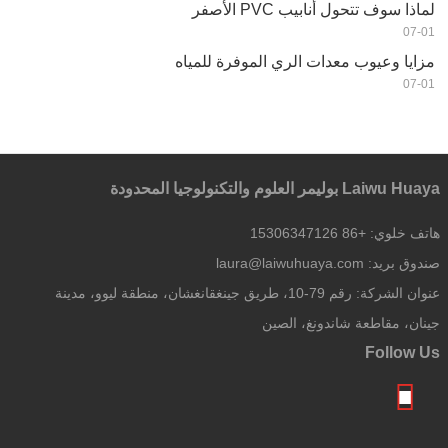
لماذا سوف تتحول أنابيب PVC الأصفر
07-01
مزايا وعيوب معدات الري الموفرة للمياه
07-01
Laiwu Huaya بوليمر العلوم والتكنولوجيا المحدودة
هاتف خلوي:
+86 15306347126
صندوق بريد:
laura@laiwuhuaya.com
عنوان الشركة:
رقم 79-10، طريق جينغقانغشان، منطقة ليوو، مدينة
جينان، مقاطعة شاندونغ، الصين
Follow Us