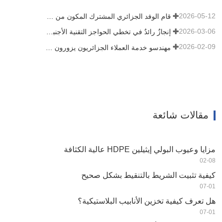
2026-05-12
قام الوفد الجزائري المشترك المكون من ثلاثة عملاء بتفقد آلة الأفلام الخاصة بنا
2026-03-06
إنجازٌ رائدٌ في تخطي الحواجز التقنية الأجنبية! شركة HWYAA تُطوّر بنجاح معدات الري بالتنقيط الشريطية للزراعة المستمرة لثلاثة مواسم
2026-02-09
مهندسو خدمة العملاء الجزائريون يزورون ورشة عمل HWYAA لتبادل الخبرات الفنية
مقالات شائعة
مزايا وعيوب البولي إيثيلين HDPE عالية الكثافة
02-08
كيفية تثبيت الشريط بالتنقيط بشكل صحيح
07-01
هل تعرف كيفية تخزين الأنابيب البلاستيكية؟
07-01