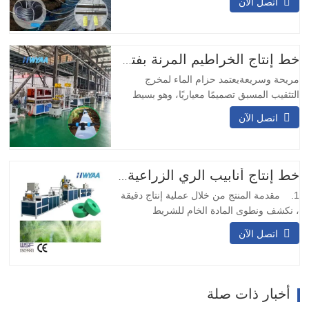
اتصل الآن
للتآكل والصدمات، لا حاجة لتعديل الاتجاه،
مناسب للعمليات التعدينية طويلة الأمد. 2.
تصميم مزدوج المدخل والمخرج: يضمن
التصميم ذو المدخلين والمخرجين التشغيل
خط إنتاج الخراطيم المرنة بفتحة التخريم المسبق
المستمر…
مريحة وسريعةيعتمد حزام الماء لمخرج
التثقيب المسبق تصميمًا معياريًا، وهو بسيط
ومريح في التركيب. لا يتطلب اللحام في
اتصل الآن
الموقع ويمكن تركيبه بسرعة.وسائل النقل
المتنوعةيمكن تصميم حزام نقل المياه بمخرج
التثقيب المسبق بعيارات مختلفة وتدفقات نقل
وفقًا للاحتياجات المختلفة، وهو مناسب
خط إنتاج أنابيب الري الزراعية بالتنقيط PE ماكينة تصنيع أنابيب خرطوم المطر بالرش الجزئي
لسيناريوهات النقل المختلفة.…
1. مقدمة المنتج من خلال عملية إنتاج دقيقة
، نكشف ونطوى المادة الخام للشريط
المنسوج أو الحزام ، وبعد خضوعه لمعالجة
اتصل الآن
الختم الحراري ، فإنه يتحول إلى هيكل قوي
يشبه الشريط. بعد ذلك ، نستخدم تقنية الليزر
لثقب الشريط أو الحزام ، مما يضمن توزيع
الثقوب الدقيقة بالتساوي عبر الشريط بأكمله.
أخبار ذات صلة
عند الانتهاء من…