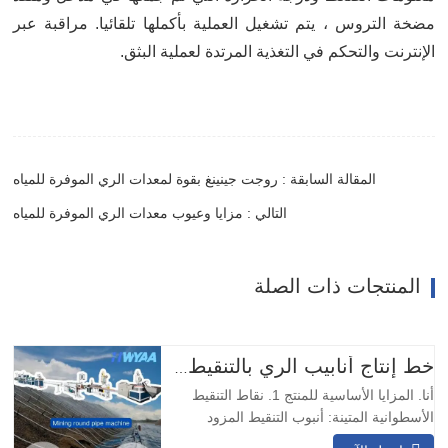
مضخة التروس ، يتم تشغيل العملية بأكملها تلقائيا. مراقبة عبر
الإنترنت والتحكم في التغذية المرتدة لعملية البثق.
المقالة السابقة : روجت جينينغ بقوة لمعدات الري الموفرة للمياه
التالي : مزايا وعيوب معدات الري الموفرة للمياه
المنتجات ذات الصلة
خط إنتاج أنابيب الري بالتنقيط مع نقاط تقطير أسطوانية دائرية معوضة للضغط من HWYAA
أنا. المزايا الأساسية للمنتج 1. نقاط التنقيط
الأسطوانية المتينة: أنبوب التنقيط المزود
بمُنفث دائري مدمج مزود بنقاط تنقيط مقاومة