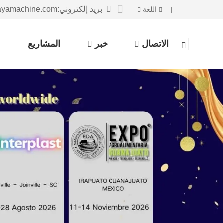
بريد إلكتروني:sales@huayamachine.com
|
اللغة
الاتصال
خبر
المشاريع
م