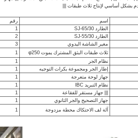
 بشكل أساسي لإنتاج ثلاث طبقات |||
اسم
رقم
الطارد SJ-65/30
1
الطارد SJ-55/30
2
مغير الشاشة اليدوي
3
ثلاث طبقات البثق المشترك يموت φ250
1
نظام الجر
1
إطار الجر ومجموعة بكرات التوجيه
1
جهاز لوحة متعرجة
1
نظام التبريد IBC
1
||| جهاز مستقر للفقاعة
1
جهاز التصحيح والجر الثانوي
1
آلة لف الاحتكاك محطة مزدوجة
1