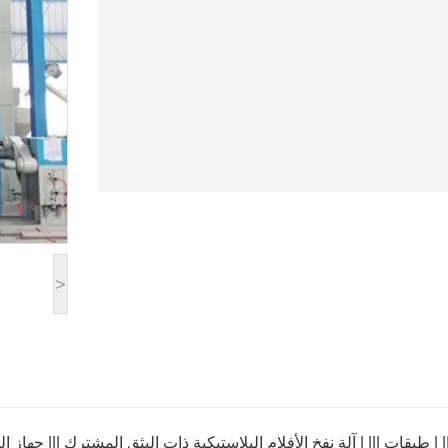
>
|| | طبقات ||| | آلة نفخ الأفلام البلاستيكية ذات البثق المشترك ||| جهاز 