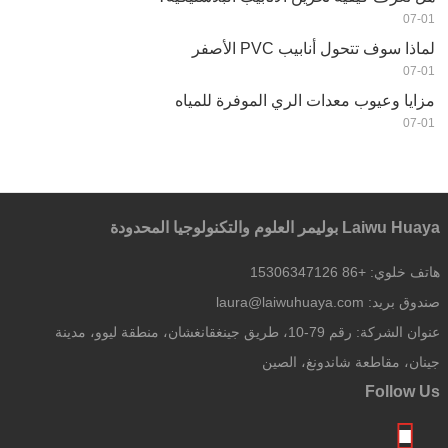
07-01
لماذا سوف تتحول أنابيب PVC الأصفر
07-01
مزايا وعيوب معدات الري الموفرة للمياه
07-01
Laiwu Huaya بوليمر العلوم والتكنولوجيا المحدودة
هاتف خلوي:
+86 15306347126
صندوق بريد:
laura@laiwuhuaya.com
عنوان الشركة:
رقم 79-10، طريق جينغقانغشان، منطقة ليوو، مدينة
جينان، مقاطعة شاندونغ، الصين
Follow Us