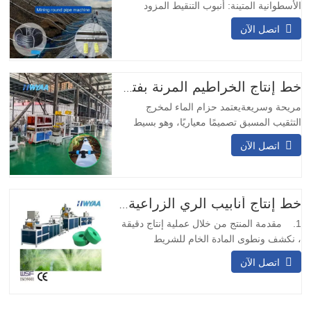
الأسطوانية المتينة: أنبوب التنقيط المزود
بمُنفث دائري مدمج مزود بنقاط تنقيط مقاومة
اتصل الآن
للتآكل والصدمات، لا حاجة لتعديل الاتجاه،
مناسب للعمليات التعدينية طويلة الأمد. 2.
تصميم مزدوج المدخل والمخرج: يضمن
التصميم ذو المدخلين والمخرجين التشغيل
خط إنتاج الخراطيم المرنة بفتحة التخريم المسبق
المستمر…
مريحة وسريعةيعتمد حزام الماء لمخرج
التثقيب المسبق تصميمًا معياريًا، وهو بسيط
ومريح في التركيب. لا يتطلب اللحام في
اتصل الآن
الموقع ويمكن تركيبه بسرعة.وسائل النقل
المتنوعةيمكن تصميم حزام نقل المياه بمخرج
التثقيب المسبق بعيارات مختلفة وتدفقات نقل
وفقًا للاحتياجات المختلفة، وهو مناسب
خط إنتاج أنابيب الري الزراعية بالتنقيط PE ماكينة تصنيع أنابيب خرطوم المطر بالرش الجزئي
لسيناريوهات النقل المختلفة.…
1. مقدمة المنتج من خلال عملية إنتاج دقيقة
، نكشف ونطوى المادة الخام للشريط
المنسوج أو الحزام ، وبعد خضوعه لمعالجة
اتصل الآن
الختم الحراري ، فإنه يتحول إلى هيكل قوي
يشبه الشريط. بعد ذلك ، نستخدم تقنية الليزر
لثقب الشريط أو الحزام ، مما يضمن توزيع