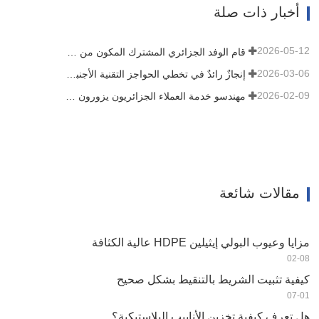
الثقوب الدقيقة بالتساوي عبر الشريط بأكمله.
أخبار ذات صلة
عند الانتهاء من…
2026-05-12
قام الوفد الجزائري المشترك المكون من ثلاثة عملاء بتفقد آلة الأفلام الخاصة بنا
2026-03-06
إنجازٌ رائدٌ في تخطي الحواجز التقنية الأجنبية! شركة HWYAA تُطوّر بنجاح معدات الري بالتنقيط الشريطية للزراعة المستمرة لثلاثة مواسم
2026-02-09
مهندسو خدمة العملاء الجزائريون يزورون ورشة عمل HWYAA لتبادل الخبرات الفنية
مقالات شائعة
مزايا وعيوب البولي إيثيلين HDPE عالية الكثافة
02-08
كيفية تثبيت الشريط بالتنقيط بشكل صحيح
07-01
هل تعرف كيفية تخزين الأنابيب البلاستيكية؟