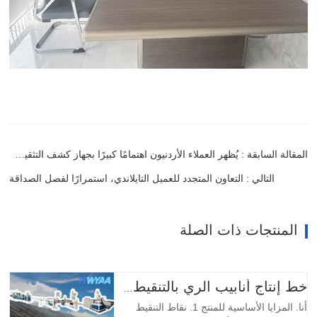
المقالة السابقة : يُظهر العملاء الأردنيون اهتمامًا كبيرًا بجهاز كشف التثقيب الشريطي لخط إنتاج شريط الري بالتنقيط
التالي : التعاون المتجدد للعميل التايلاندي، استمرارًا لفصل الصداقة
المنتجات ذات الصلة
خط إنتاج أنابيب الري بالتنقيط مع نقاط تقطير أسطوانية دائرية معوضة للضغط من HWYAA
أنا. المزايا الأساسية للمنتج 1. نقاط التنقيط