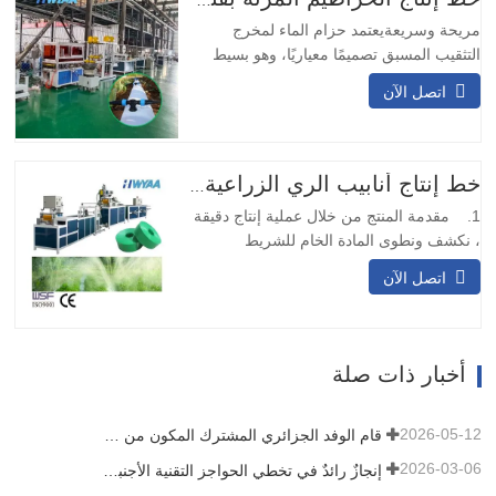
المستمر…
مريحة وسريعةيعتمد حزام الماء لمخرج
التثقيب المسبق تصميمًا معياريًا، وهو بسيط
ومريح في التركيب. لا يتطلب اللحام في
اتصل الآن
الموقع ويمكن تركيبه بسرعة.وسائل النقل
المتنوعةيمكن تصميم حزام نقل المياه بمخرج
التثقيب المسبق بعيارات مختلفة وتدفقات نقل
وفقًا للاحتياجات المختلفة، وهو مناسب
خط إنتاج أنابيب الري الزراعية بالتنقيط PE ماكينة تصنيع أنابيب خرطوم المطر بالرش الجزئي
لسيناريوهات النقل المختلفة.…
1. مقدمة المنتج من خلال عملية إنتاج دقيقة
، نكشف ونطوى المادة الخام للشريط
المنسوج أو الحزام ، وبعد خضوعه لمعالجة
اتصل الآن
الختم الحراري ، فإنه يتحول إلى هيكل قوي
يشبه الشريط. بعد ذلك ، نستخدم تقنية الليزر
لثقب الشريط أو الحزام ، مما يضمن توزيع
الثقوب الدقيقة بالتساوي عبر الشريط بأكمله.
أخبار ذات صلة
عند الانتهاء من…
2026-05-12
قام الوفد الجزائري المشترك المكون من ثلاثة عملاء بتفقد آلة الأفلام الخاصة بنا
2026-03-06
إنجازٌ رائدٌ في تخطي الحواجز التقنية الأجنبية! شركة HWYAA تُطوّر بنجاح معدات الري بالتنقيط الشريطية للزراعة المستمرة لثلاثة مواسم