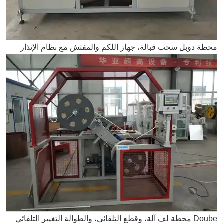
محطة دوبل سحب قبالة، جهاز اللكم والمفتش مع نظام الإنذار
Doube محطة لف آلة، وقطع التلقائي، والطوالة التغيير التلقائي