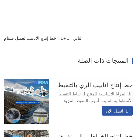
التالي : HDPE خط إنتاج الأنابيب لعميل فيتنام
المنتجات ذات الصلة
خط إنتاج أنابيب الري بالتنقيط مع نقاط تقطير أسطوانية دائرية معوضة للضغط من HWYAA
أنا. المزايا الأساسية للمنتج 1. نقاط التنقيط
الأسطوانية المتينة: أنبوب التنقيط المزود
بمُنفث دائري مدمج مزود بنقاط تنقيط مقاومة
اتصل الآن
للتآكل والصدمات، لا حاجة لتعديل الاتجاه،
مناسب للعمليات التعدينية طويلة الأمد. 2.
تصميم مزدوج المدخل والمخرج: يضمن
التصميم ذو المدخلين والمخرجين التشغيل
خط إنتاج الخراطيم المرنة بفتحة التخريم المسبق